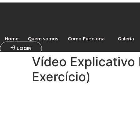
Ir
para
o
conteúdo
Home
Quem somos
Como Funciona
Galeria
LOGIN
Vídeo Explicativ
Exercício)