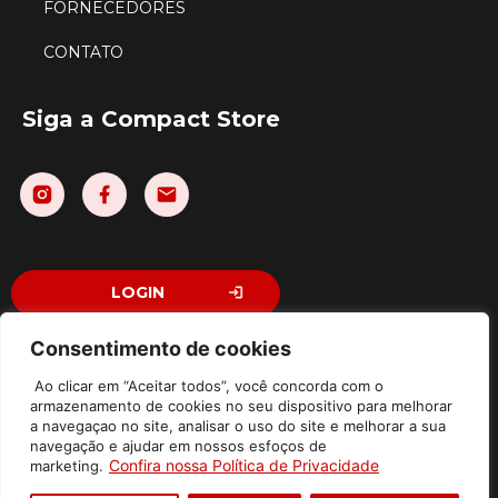
FORNECEDORES
CONTATO
Siga a Compact Store
LOGIN
Consentimento de cookies
Ao clicar em “Aceitar todos”, você concorda com o
©2026 Compact Store Comércio e Licenciamento Ltda – Todos
armazenamento de cookies no seu dispositivo para melhorar
Direitos Reservados | Av. Washington Luiz, 310 – Jardim Emilia,
a navegaçao no site, analisar o uso do site e melhorar a sua
Sorocaba – SP / Piso térreo, sala 7 – CEP: 18031-000 | CNPJ:
navegação e ajudar em nossos esfoços de
43.786.055/0001-81
Confira nossa Política de Privacidade
marketing.
Política de Privacidade