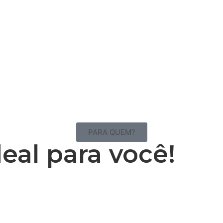
PARA QUEM?
deal
para você!