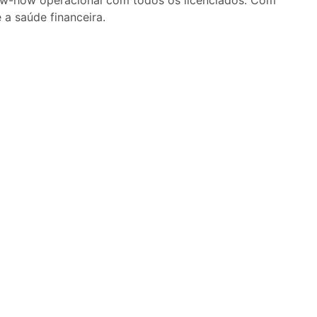
w-how operacional com todos os licenciados. Com
a saúde financeira.