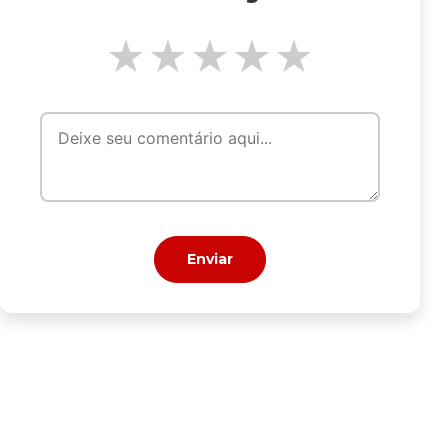
★
★
★
★
★
Enviar