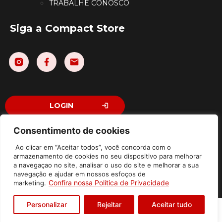
TRABALHE CONOSCO
Siga a Compact Store
LOGIN
Consentimento de cookies
Ao clicar em “Aceitar todos”, você concorda com o
©2026 Compact Store Comércio e Licenciamento Ltda – Todos
armazenamento de cookies no seu dispositivo para melhorar
Direitos Reservados | Av. Washington Luiz, 310 – Jardim Emilia,
a navegaçao no site, analisar o uso do site e melhorar a sua
Sorocaba – SP / Piso térreo, sala 7 – CEP: 18031-000 | CNPJ:
navegação e ajudar em nossos esfoços de
43.786.055/0001-81
Confira nossa Política de Privacidade
marketing.
Política de Privacidade
Personalizar
Rejeitar
Aceitar tudo
Desenvolvido por