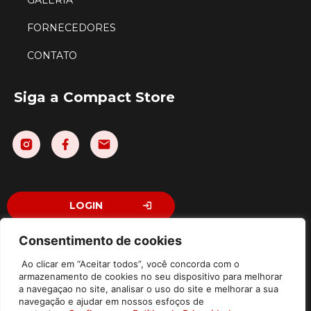
GALERIA
FORNECEDORES
CONTATO
Siga a Compact Store
LOGIN
Consentimento de cookies
Ao clicar em “Aceitar todos”, você concorda com o
©2026 Compact Store Comércio e Licenciamento Ltda – Todos
armazenamento de cookies no seu dispositivo para melhorar
Direitos Reservados | Av. Washington Luiz, 310 – Jardim Emilia,
a navegaçao no site, analisar o uso do site e melhorar a sua
Sorocaba – SP / Piso térreo, sala 7 – CEP: 18031-000 | CNPJ:
navegação e ajudar em nossos esfoços de
43.786.055/0001-81