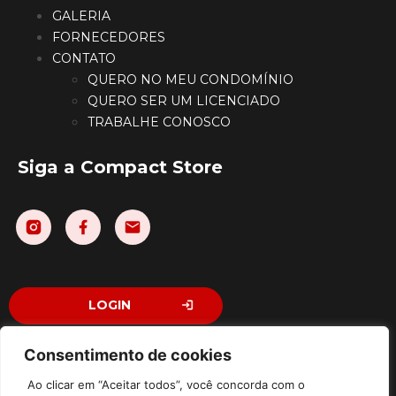
GALERIA
FORNECEDORES
CONTATO
QUERO NO MEU CONDOMÍNIO
QUERO SER UM LICENCIADO
TRABALHE CONOSCO
Siga a Compact Store
LOGIN
Consentimento de cookies
Ao clicar em “Aceitar todos”, você concorda com o
©2026 Compact Store Comércio e Licenciamento Ltda – Todos