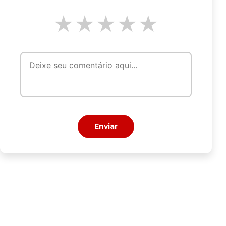
★
★
★
★
★
Enviar